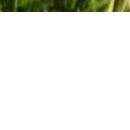
Nachhaltigkeit erleben
auf den Campus
Die Zeit ist reif!
Der
Klimawandel
hat die
Aufmersamkeit der meisten Menschen geweckt.
Weltweit ist das Phänomen zu einem alltäglichen
Thema geworden und hat die Lebensumstände der
Menschen, resp. aller Lebewesen beeinflusst.
Auf der Suche nach Ursachen und Lösungen zum