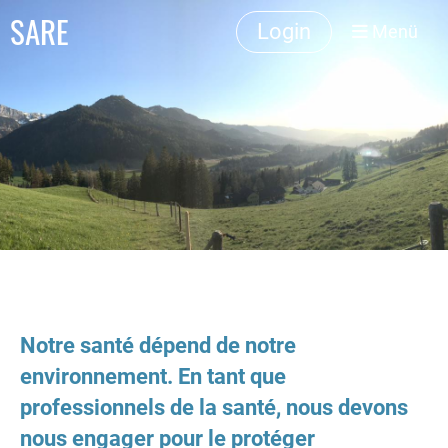
SARE
Login
Menü
Notre santé dépend de notre
environnement. En tant que
professionnels de la santé, nous devons
nous engager pour le protéger