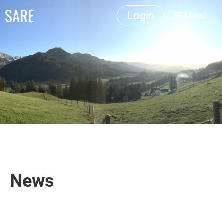
SARE
Login
Menü
News