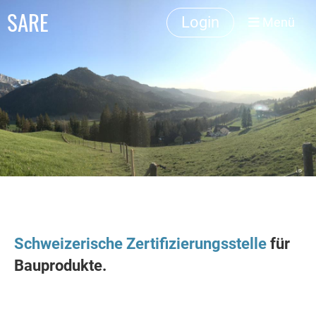
SARE
Login
Menü
Schweizerische Zertifizierungsstelle
für
Bauprodukte.